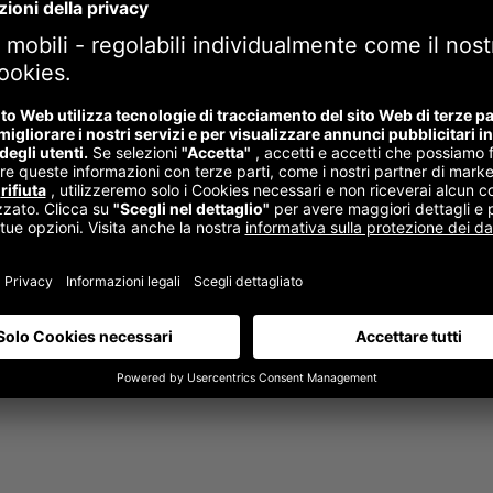
Fodera di ricambio per moll Maximo
48,00
€
–
82,00
€