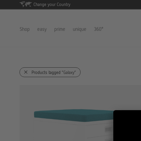
Change your Country
Shop
easy
prime
unique
360°
Products tagged
“Galaxy”