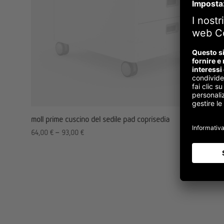
moll prime cuscino del sedile pad coprisedia
64,00
€
–
93,00
€